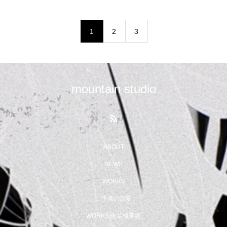
1
2
3
mountain studio
ABOUT
NEWS
WORKS
ご予算の目安
WORKS 企業様実績