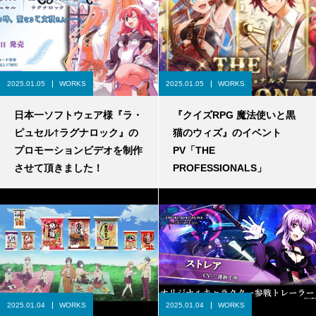
2025.01.05
WORKS
2025.01.05
WORKS
日本一ソフトウェア様『ラ・
『クイズRPG 魔法使いと黒
ピュセル†ラグナロック』の
猫のウィズ』のイベント
プロモーションビデオを制作
PV「THE
させて頂きました！
PROFESSIONALS」
2025.01.04
WORKS
2025.01.04
WORKS