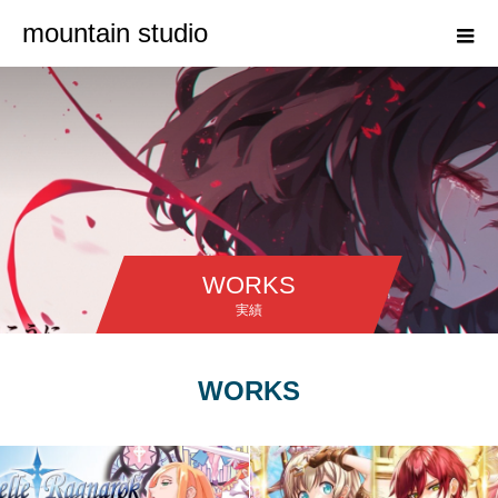
mountain studio
WORKS
実績
WORKS