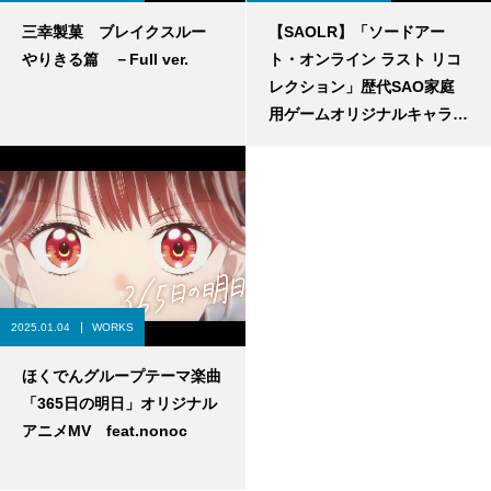
三幸製菓 ブレイクスルー
【SAOLR】「ソードアー
やりきる篇 －Full ver.
ト・オンライン ラスト リコ
レクション」歴代SAO家庭
用ゲームオリジナルキャラク
ター参戦トレーラー
2025.01.04
WORKS
ほくでんグループテーマ楽曲
「365日の明日」オリジナル
アニメMV feat.nonoc