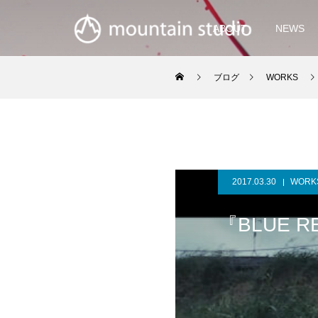
ABOUT
NEWS
ブログ
WORKS
2017.03.30
WORK
『BLUE 