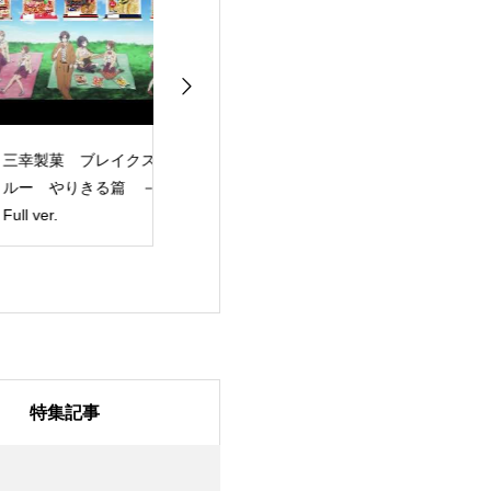
幸製菓 ブレイクス
【SAOLR】「ソード
日本一様の「『
ー やりきる篇 －
アート・オンライン
でポイっと！プ
l ver.
ラスト リコレクショ
すごろく』プロ
ン」歴代SAO家庭用ゲ
ョンムービー 」
ームオリジナルキャラ
ロモーションビ
クター参戦トレーラー
制作させて頂き
特集記事