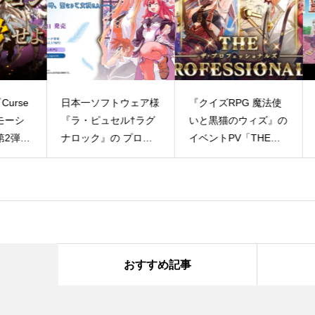
se
日本一ソフトウェア様
『クイズRPG 魔法使
三
シ
『ラ・ピュセル†ラグ
いと黒猫のウィズ』の
ル
弾」
ナロック』の プロモ
イベントPV「THE
Ful
ビデ
ーションビデオを制作
PROFESSIONALS」
きま
させて頂きました！
おすすめ記事