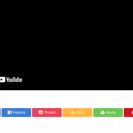
Hatena
Pocket
RSS
feedly