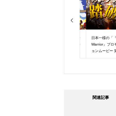
OLR】「ソード
日本一様の「『みんな
日本一様の「『Cur
ト・オンライン
でポイっと！プリニー
Warrior』プロモー
ト リコレクショ
すごろく』プロモーシ
ョンムービー 第2
歴代SAO家庭用ゲ
ョンムービー 」のプ
のプロモーション
オリジナルキャラ
ロモーションビデオを
オを制作させて頂
ー参戦トレーラー
制作させて頂きました
した
関連記事