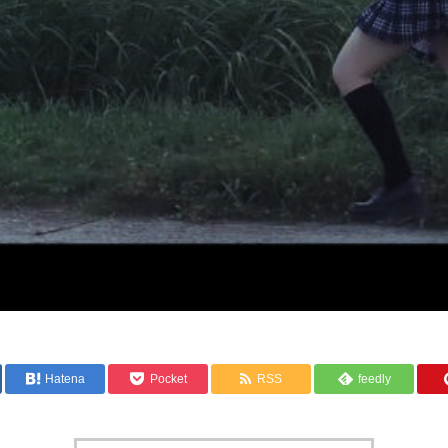
Hatena
Pocket
RSS
feedly