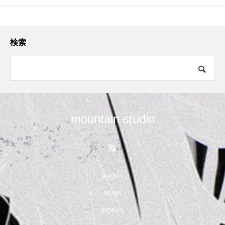
検索
mountain studio
ABOUT
NEWS
WORKS