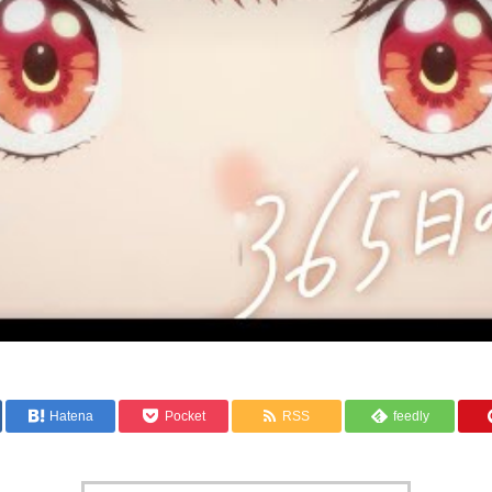
Hatena
Pocket
RSS
feedly