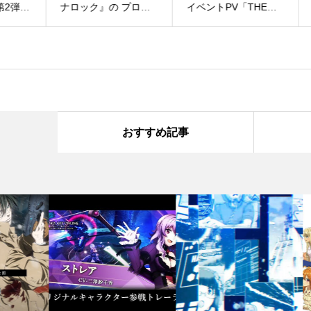
弾」
ナロック』の プロモ
イベントPV「THE
Ful
ビデ
ーションビデオを制作
PROFESSIONALS」
きま
させて頂きました！
おすすめ記事