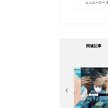
ト リコレクショ
すごろく』プロモーシ
ョンムービー 第2
歴代SAO家庭用ゲ
ョンムービー 」のプ
のプロモーション
オリジナルキャラ
ロモーションビデオを
オを制作させて頂
ー参戦トレーラー
制作させて頂きました
した
関連記事