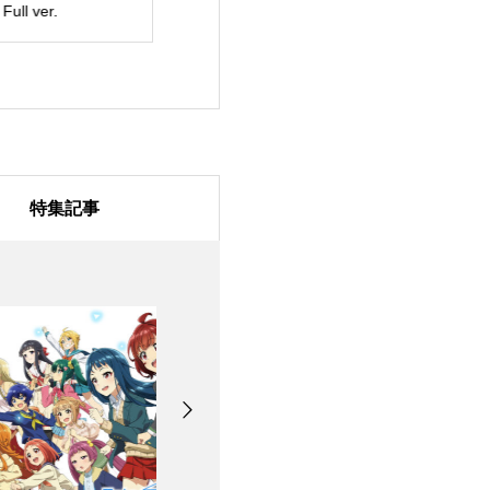
l ver.
ラスト リコレクショ
すごろく』プロ
ン」歴代SAO家庭用ゲ
ョンムービー 」
ームオリジナルキャラ
ロモーションビ
クター参戦トレーラー
制作させて頂き
特集記事