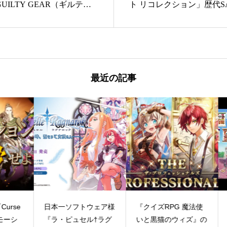
 GUILTY GEAR（ギルティ
ト リコレクション」歴代S
イジェストコミックス
リジナルキャラクター参戦
最近の記事
se
日本一ソフトウェア様
『クイズRPG 魔法使
三
シ
『ラ・ピュセル†ラグ
いと黒猫のウィズ』の
ル