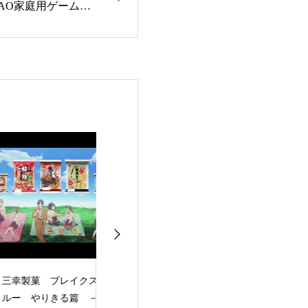
AO家庭用ゲームオ
トレーラー
幸製菓 ブレイクス
【SAOLR】「ソード
日本一様の「『
ー やりきる篇 －
アート・オンライン
でポイっと！プ