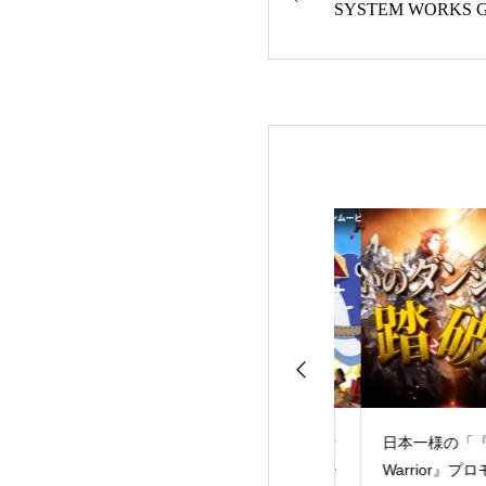
SYSTEM WORKS
ギア）シリーズダ
OLR】「ソード
日本一様の「『みんな
日本一様の「『Cur
ト・オンライン
でポイっと！プリニー
Warrior』プロモー