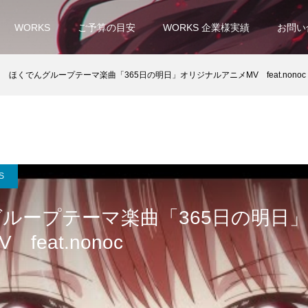
WORKS
ご予算の目安
WORKS 企業様実績
お問い
ほくでんグループテーマ楽曲「365日の明日」オリジナルアニメMV feat.nonoc
S
ループテーマ楽曲「365日の明日
feat.nonoc