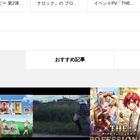
弾」
ナロック』の プロモ
イベントPV「THE
Ful
ビデ
ーションビデオを制作
PROFESSIONALS」
きま
させて頂きました！
おすすめ記事