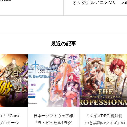
オリジナルアニメMV feat.n
最近の記事
se
日本一ソフトウェア様
『クイズRPG 魔法使
三
シ
『ラ・ピュセル†ラグ
いと黒猫のウィズ』の
ル