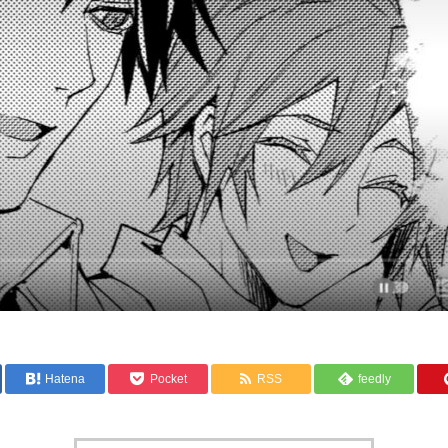
Hatena
Pocket
RSS
feedly