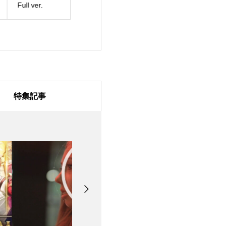
l ver.
ラスト リコレクショ
すごろく』プロ
ン」歴代SAO家庭用ゲ
ョンムービー 」
ームオリジナルキャラ
ロモーションビ
クター参戦トレーラー
制作させて頂き
特集記事