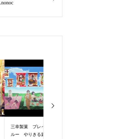
onoc
幸製菓 ブレイクス
【SAOLR】「ソード
日本一様の「『
ー やりきる篇 －
アート・オンライン
でポイっと！プ