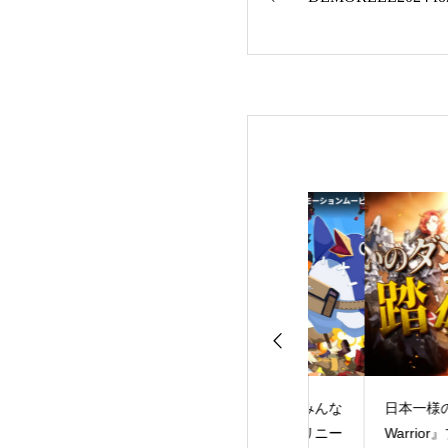
OLR】「ソード
日本一様の「『みんな
日本一様の「『Cur
ト・オンライン
でポイっと！プリニー
Warrior』プロモー